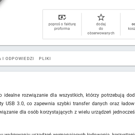
poproś o fakturę
dodaj
od
proforma
do
kos
obserwowanych
 I ODPOWIEDZI
PLIKI
o idealne rozwiązanie dla wszystkich, którzy potrzebują d
y USB 3.0, co zapewnia szybki transfer danych oraz ładow
iązanie dla osób korzystających z wielu urządzeń jednocześn
mu wykrywaniu urządzeń wymagających ładowania, korzystanie 