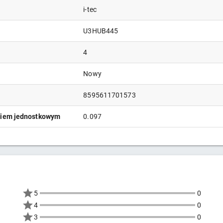
i-tec
U3HUB445
4
Nowy
8595611701573
niem jednostkowym
0.097
5
0
4
0
3
0