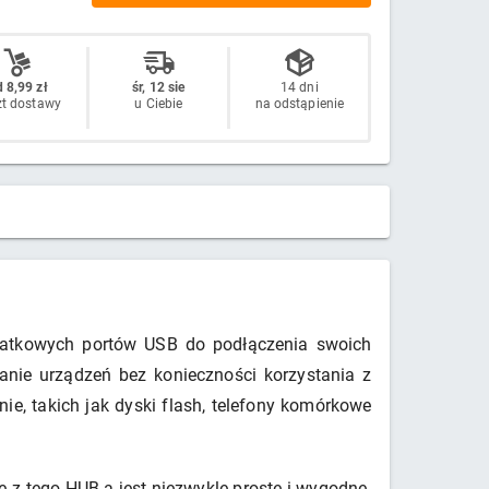
 8,99 zł
śr, 12 sie
14 dni
zt dostawy
u Ciebie
na odstąpienie
odatkowych portów USB do podłączenia swoich
anie urządzeń bez konieczności korzystania z
ie, takich jak dyski flash, telefony komórkowe
z tego HUB-a jest niezwykle proste i wygodne.