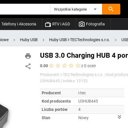
Wszystkie kategorie
Telefony i Akcesoria
RTV i AGD
Fotografia
ciowe
Huby USB
Huby USB I-TECTechnologies s.r.o.
USB
USB 3.0 Charging HUB 4 por
0.00
z 0 ocen
Producent: I-TECTechnologies s.r.o. |
Kod produc
U3HUB445 |
Indeks: 12152
Producent
i-tec
Kod producenta
U3HUB445
Liczba portów
4
Stan
Nowy