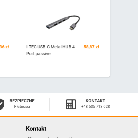
8,87 zł
USB-C Metal 4-portowy HUB
73,71 zł
Hub USB 
USB 3.0 4x USB 3.0
Baseus 
BEZPIECZNE
KONTAKT
Płatności
+48 535 713 028
Kontakt