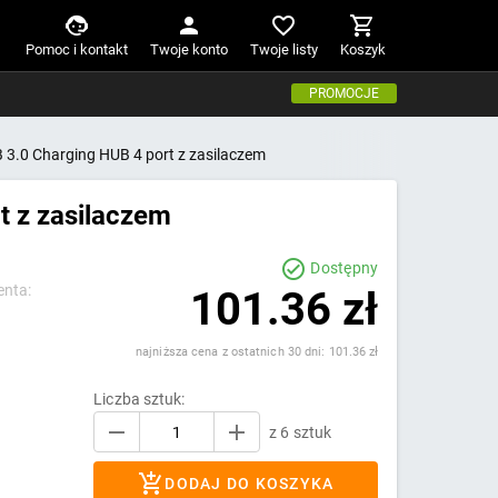
Pomoc i kontakt
Twoje konto
Twoje listy
Koszyk
PROMOCJE
 3.0 Charging HUB 4 port z zasilaczem
t z zasilaczem
Dostępny
enta:
101.36 zł
najniższa cena z ostatnich 30 dni: 101.36 zł
Liczba sztuk:
z 6 sztuk
DODAJ DO KOSZYKA