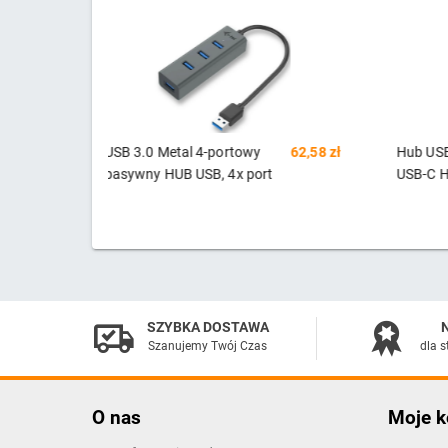
62,58 zł
Hub USB HALYX 4-PORT
97,83 zł
USB 3.
USB-C HUB (24948)
Gigabi
10/10
SZYBKA DOSTAWA
Szanujemy Twój Czas
dla s
O nas
Moje k