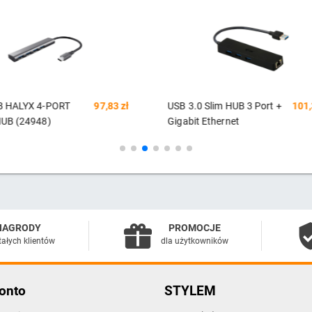
0 Slim HUB 3 Port +
101,36 zł
I-TEC USB-C Metal HUB 4
5
t Ethernet
Port passive
0/1000
NAGRODY
PROMOCJE
tałych klientów
dla użytkowników
onto
STYLEM