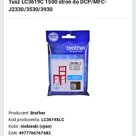
Tusz LC3619C 1500 stron do DCP/MFC-
J2330/3530/3930
Producent:
Brother
Kod producenta:
LC3619XLC
Kolor:
niebieski (cyan)
EAN:
4977766767682