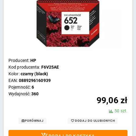
Producent:
HP
Kod producenta:
F6V25AE
Kolor:
czarny (black)
EAN:
0889296160939
Pojemność:
6
Wydajność:
360
99,06
zł
50 szt.
DODAJ DO ULUBIONYCH
PORÓWNAJ
DODAJ DO KOSZYKA