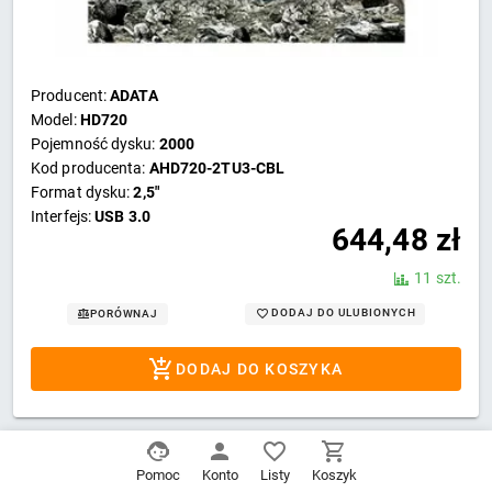
Producent:
ADATA
Model:
HD720
Pojemność dysku:
2000
Kod producenta:
AHD720-2TU3-CBL
Format dysku:
2,5"
Interfejs:
USB 3.0
644,48
zł
11 szt.
DODAJ DO ULUBIONYCH
PORÓWNAJ
DODAJ DO KOSZYKA
DashDrive HV300 1TB 2.5 USB3.1
Pomoc
Konto
Listy
Koszyk