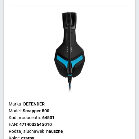
NIEBIESKIE 64501
Marka:
DEFENDER
Model:
Scrapper 500
Kod producenta:
64501
EAN:
4714033645010
Rodzaj słuchawek:
nauszne
Kolor:
czarny