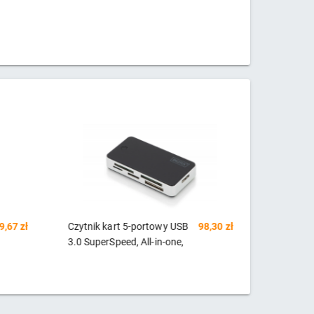
8,30 zł
LOGILINK CR0007
22,40 zł
Czytnik k
LOGILINK Czytnik kart US
SWIFT US