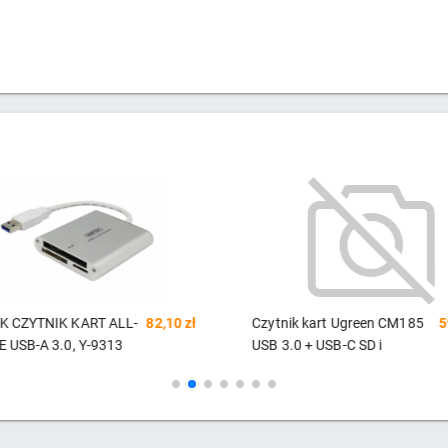
ik kart Ugreen CM185
59,67 zł
Czytnik kart 5-portowy USB
9
0 + USB-C SD i
3.0 SuperSpeed, All-in-one,
SD
Czarno-srebrny