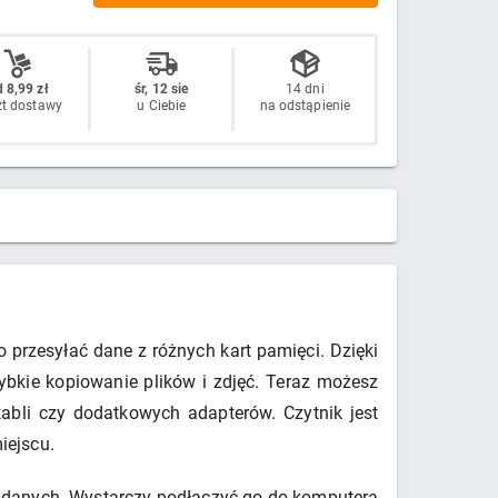
 8,99 zł
śr, 12 sie
14 dni
zt dostawy
u Ciebie
na odstąpienie
 przesyłać dane z różnych kart pamięci. Dzięki
ybkie kopiowanie plików i zdjęć. Teraz możesz
abli czy dodatkowych adapterów. Czytnik jest
iejscu.
ia danych. Wystarczy podłączyć go do komputera