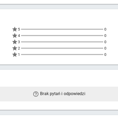
5
0
4
0
3
0
2
0
1
0
Brak pytań i odpowiedzi