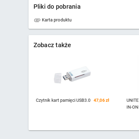
Pliki do pobrania
Karta produktu
Zobacz także
47,06 zł
UNITEK CZYTNIK KART ALL-
82,10 zł
Czytn
IN-ONE USB-A 3.0, Y-9313
USB 3.
micro