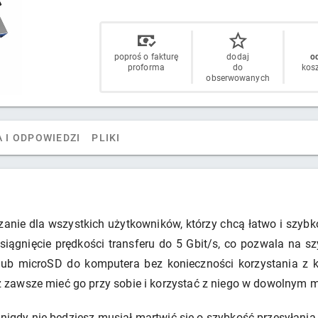
poproś o fakturę
dodaj
od
proforma
do
kos
obserwowanych
 I ODPOWIEDZI
PLIKI
zanie dla wszystkich użytkowników, którzy chcą łatwo i szybko
iągnięcie prędkości transferu do 5 Gbit/s, co pozwala na sz
lub microSD do komputera bez konieczności korzystania z k
zawsze mieć go przy sobie i korzystać z niego w dowolnym m
ż nigdy nie będziesz musiał martwić się o szybkość przesyłan