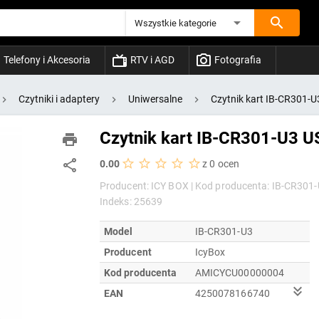
Wszystkie kategorie
Telefony i Akcesoria
RTV i AGD
Fotografia
Czytniki i adaptery
Uniwersalne
Czytnik kart IB-CR301-U
Czytnik kart IB-CR301-U3 U
0.00
z 0 ocen
Producent: ICY BOX |
Kod producenta: IB-CR301-
Indeks: 25639
Model
IB-CR301-U3
Producent
IcyBox
Kod producenta
AMICYCU00000004
EAN
4250078166740