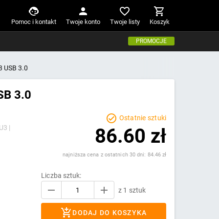
Pomoc i kontakt
Twoje konto
Twoje listy
Koszyk
PROMOCJE
3 USB 3.0
SB 3.0
Ostatnie sztuki
U3 |
86.60 zł
najniższa cena z ostatnich 30 dni: 84.46 zł
Liczba sztuk:
z 1 sztuk
DODAJ DO KOSZYKA