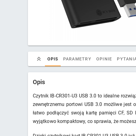
OPIS
PARAMETRY
OPINIE
PYTANIA
Opis
Czytnik IB-CR301-U3 USB 3.0 to idealne rozwią
zewnętrznemu portowi USB 3.0 możliwe jest os
łatwo podłączyć swoją kartę pamięci CF, SD 
wyjątkowo kompaktowy, co sprawia, że możesz 
Dzięki czytnikowi kart IB-CR301-U3 USB 3.0 ju