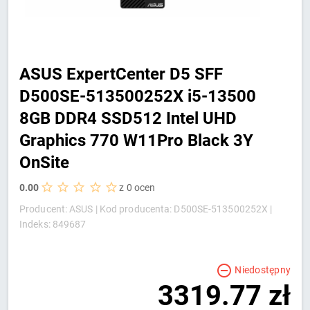
ASUS ExpertCenter D5 SFF
D500SE-513500252X i5-13500
8GB DDR4 SSD512 Intel UHD
Graphics 770 W11Pro Black 3Y
OnSite
0.00
z 0 ocen
Producent: ASUS |
Kod producenta: D500SE-513500252X |
Indeks: 849687
Niedostępny
3319.77 zł