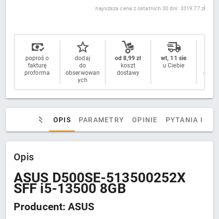
najniższa cena z ostatnich 30 dni: 3319.77 zł
poproś o
dodaj
od 8,99 zł
wt, 11 sie
14 
fakturę
do
koszt
u Ciebie
n
proforma
obserwowan
dostawy
odstą
ych
OPIS
PARAMETRY
OPINIE
PYTANIA I OD
Opis
ASUS D500SE-513500252X
SFF i5-13500 8GB
Producent: ASUS