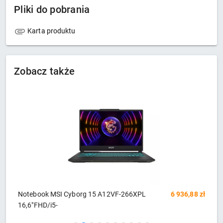
Pliki do pobrania
Karta produktu
Zobacz także
zł
Notebook MSI Cyborg 15 A12VF-266XPL
6 936,88 zł
K
16,6"FHD/i5-
1
12450H/16GB/SSD512GB/RTX4060/W11
3